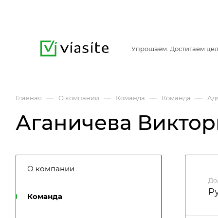
Упрощаем. Достигаем цел
—
—
—
—
Главная
О компании
Команда
Команда
Ад
Аганичева Виктор
О компании
До
Р
Команда