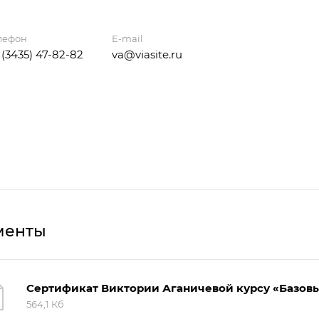
лефон
E-mail
 (3435) 47-82-82
va@viasite.ru
менты
Сертификат Виктории Аганичевой курсу «Базовы
564,1 Кб