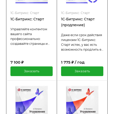
1С-Битрикс: Старт
1С-Битрикс: Старт
1С-Битрикс: Старт
1С-Битрикс: Старт
(продление)
Управляйте контентом
вашего сайта
Даже если срок действия
профессионально:
лицензии 1С-Битрикс:
создавайте страницы и
Старт истек, у вас есть
разделы, публикуйте
возможность продлить её
новости, статьи, каталоги,
гораздо дешевле
распределите права
стоимости оригинальной
7 100 ₽
1 775 ₽ / год
доступа к сайту.
лицензии. Пока лицензия
активна, вы продолжаете
Заказать
Заказать
пользоваться всеми
преимуществами:
регулярными
обновлениями и
технической поддержкой.