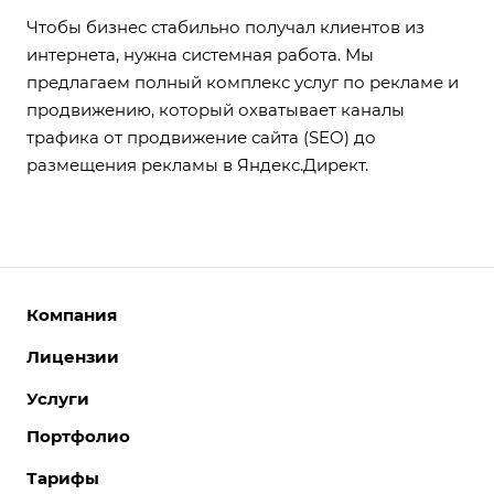
Чтобы бизнес стабильно получал клиентов из
интернета, нужна системная работа. Мы
предлагаем полный комплекс услуг по рекламе и
продвижению, который охватывает каналы
трафика от продвижение сайта (SEO) до
размещения рекламы в Яндекс.Директ.
Компания
Лицензии
О компании
Команда
Услуги
Интернет-магазины
Партнеры
Корпоративные сайты
Портфолио
Разработка сайтов
Отзывы
Отраслевые сайты
Поддержка сайтов
Тарифы
Вакансии
Лицензии 1С-Битрикс