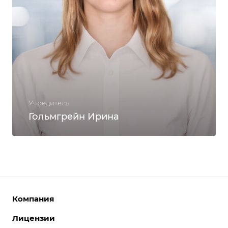
Учредитель
Гольмгрейн Ирина
Компания
Лицензии
О компании