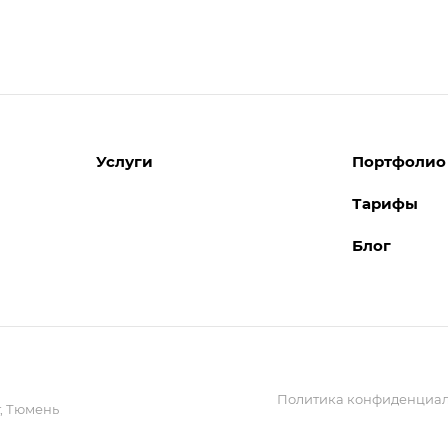
Услуги
Портфолио
Тарифы
Разработка сайтов
Блог
Поддержка сайтов
Поддержка Битрикс24
Перенос сайтов
Внедрение системы управления
взаимоотношениями с клиентами
(CRM)
Политика конфиденциал
Обслуживание сайтов
,
Тюмень
Реклама и продвижение