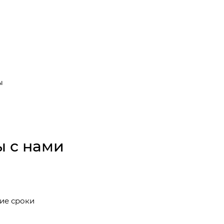
ы
 с нами
ие сроки