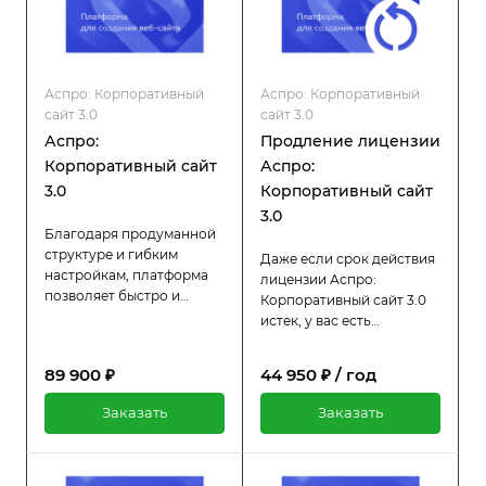
Аспро: Корпоративный
Аспро: Корпоративный
сайт 3.0
сайт 3.0
Аспро:
Продление лицензии
Корпоративный сайт
Аспро:
3.0
Корпоративный сайт
3.0
Благодаря продуманной
структуре и гибким
Даже если срок действия
настройкам, платформа
лицензии Аспро:
позволяет быстро и
Корпоративный сайт 3.0
эффективно создать
истек, у вас есть
корпоративный сайт
возможность продлить её
любой сложности.
всего за половину
89 900 ₽
44 950 ₽ / год
Встроенные тематические
стоимости оригинальной
модули значительно
цены. Пока лицензия
Заказать
Заказать
ускоряют процесс
активна, вы продолжаете
разработки, позволяя
пользоваться всеми
адаптировать проект под
преимуществами:
конкретные потребности
регулярными