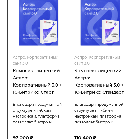
заказчика. Можно
обновлениями и
использовать для
технической поддержкой.
магазина с онлайн-
оплатой на редакции
Битрикс Старт.
Аспро: Корпоративный
Аспро: Корпоративный
сайт 3.0
сайт 3.0
Комплект лицензий
Комплект лицензий
Аспро:
Аспро:
Корпоративный 3.0 +
Корпоративный 3.0 +
1С-Битрикс: Старт
1С-Битрикс: Стандарт
Благодаря продуманной
Благодаря продуманной
структуре и гибким
структуре и гибким
настройкам, платформа
настройкам, платформа
позволяет быстро и
позволяет быстро и
эффективно создать
эффективно создать
корпоративный сайт
корпоративный сайт
97 000 ₽
110 400 ₽