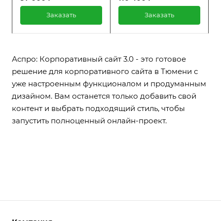
любой сложности. Идет в
любой сложности. Идет в
комплекте с 1С-Битрикс:
комплекте с 1С-Битрикс:
Заказать
Заказать
Старт. Встроенные
Стандарт. Встроенные
тематические модули
тематические модули
значительно ускоряют
значительно ускоряют
процесс разработки,
процесс разработки,
позволяя адаптировать
позволяя адаптировать
Аспро: Корпоративный сайт 3.0 - это готовое
проект под конкретные
проект под конкретные
решение для корпоративного сайта в Тюмени с
потребности заказчика.
потребности заказчика.
уже настроенным функционалом и продуманным
дизайном. Вам останется только добавить свой
контент и выбрать подходящий стиль, чтобы
запустить полноценный онлайн-проект.