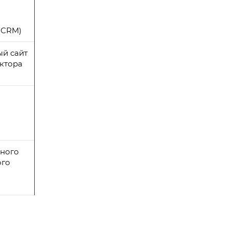
(CRM)
ый сайт
ктора
м
ьного
ого