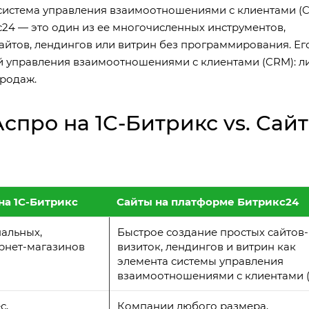
система управления взаимоотношениями с клиентами (C
с24 — это один из ее многочисленных инструментов,
айтов, лендингов или витрин без программирования. Ег
ой управления взаимоотношениями с клиентами (CRM): л
продаж.
спро на 1С-Битрикс vs. Сай
на 1С-Битрикс
Сайты на платформе Битрикс24
альных,
Быстрое создание простых сайтов-
ернет-магазинов
визиток, лендингов и витрин как
элемента системы управления
взаимоотношениями с клиентами 
с,
Компании любого размера,