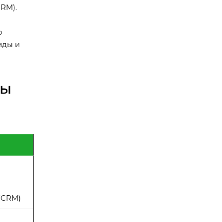
RM).
о
иды и
ты
(CRM)