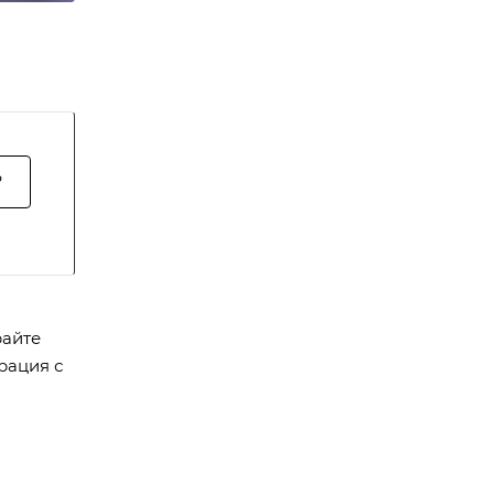
?
райте
рация с