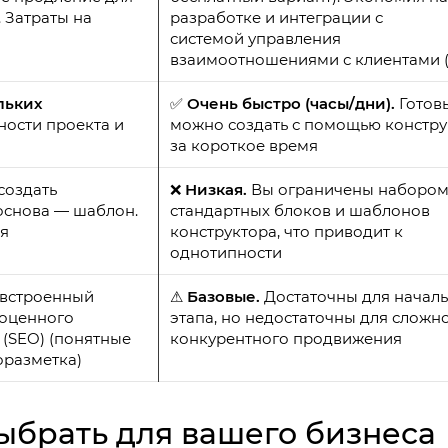
 Затраты на
разработке и интеграции с
системой управления
взаимоотношениями с клиентами 
льких
✅
Очень быстро (часы/дни).
Готов
ности проекта и
можно создать с помощью констру
за короткое время
создать
❌
Низкая.
Вы ограничены наборо
основа — шаблон.
стандартных блоков и шаблонов
я
конструктора, что приводит к
однотипности
 встроенный
⚠
Базовые.
Достаточны для начал
ноценного
этапа, но недостаточны для сложн
(SEO) (понятные
конкурентного продвижения
оразметка)
ыбрать для вашего бизнеса