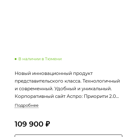
В наличии в Тюмени
Новый инновационный продукт
представительского класса. Технологичный
и современный. Удобный и уникальный.
Корпоративный сайт Аспро: Приорити 2.0
подойдет для любого бизнеса: от
Подробнее
производства до IT.
109 900 ₽