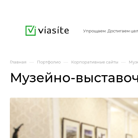
Упрощаем. Достигаем цел
—
—
—
Главная
Портфолио
Корпоративные сайты
Муз
Музейно-выставо