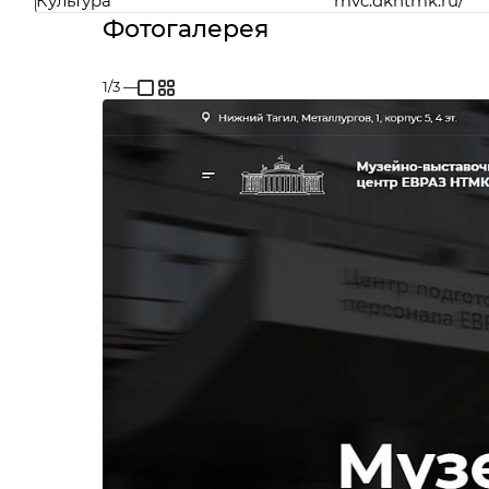
Культура
mvc.dkntmk.ru/
Фотогалерея
1/3
—