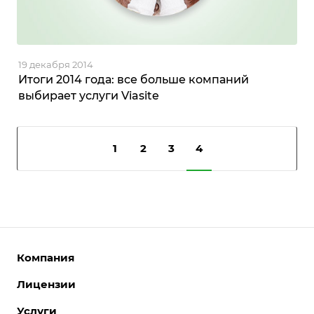
19 декабря 2014
Итоги 2014 года: все больше компаний
выбирает услуги Viasite
1
2
3
4
Компания
Лицензии
О компании
Команда
Услуги
Интернет-магазины