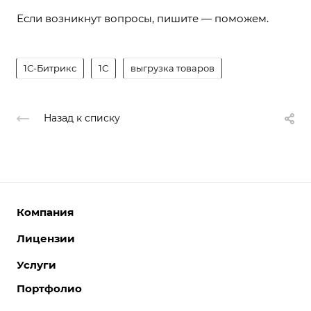
Если возникнут вопросы, пишите — поможем.
1С-Битрикс
1С
выгрузка товаров
Назад к списку
Компания
Лицензии
О компании
Команда
Услуги
Интернет-магазины
Партнеры
Корпоративные сайты
Портфолио
Разработка сайтов
Отзывы
Отраслевые сайты
Поддержка сайтов