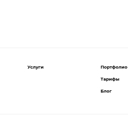
Услуги
Портфолио
Тарифы
Разработка сайтов
Блог
Поддержка сайтов
Поддержка Битрикс24
Перенос сайтов
Внедрение системы управления
взаимоотношениями с клиентами
(CRM)