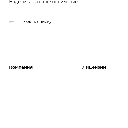
Надеемся на ваше понимание.
Назад к списку
Компания
Лицензии
О компании
Интернет-магазины
Команда
Корпоративные сайты
Партнеры
Отраслевые сайты
Отзывы
Лицензии 1С-Битрикс
Вакансии
Битрикс24. Облако
Акции
Битрикс24. Коробка