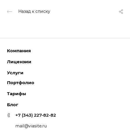
Назад к списку
Компания
Лицензии
О компании
Команда
Услуги
Интернет-магазины
Партнеры
Корпоративные сайты
Портфолио
Разработка сайтов
Отзывы
Отраслевые сайты
Поддержка сайтов
Тарифы
Вакансии
Лицензии 1С-Битрикс
Поддержка Битрикс24
Акции
Блог
Битрикс24. Облако
Перенос сайтов
Новости
Битрикс24. Коробка
+7 (343) 227-82-82
Внедрение системы управления взаимоотношениями с
Реквизиты
клиентами (CRM)
mail@viasite.ru
Контакты