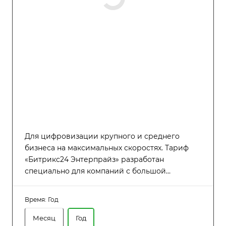
Для цифровизации крупного и среднего
бизнеса на максимальных скоростях. Тариф
«Битрикс24 Энтерпрайз» разработан
специально для компаний с большой
численностью сотрудников (до 8000
пользователей), которым требуется высокая
Время:
Год
производительность, надёжность и гибкость в
управлении распределённой структурой.
Месяц
Год