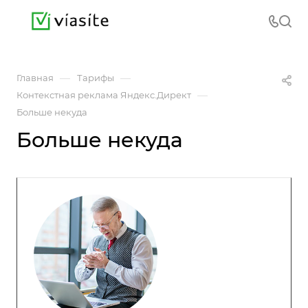
—
—
Главная
Тарифы
—
Контекстная реклама Яндекс.Директ
Больше некуда
Больше некуда