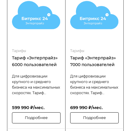
надёжность и гибкость в
надёжность и гибкость в
управлении
управлении
распределённой
распределённой
структурой.
структурой.
Тарифы
Тарифы
Тариф «Энтерпрайз»
Тариф «Энтерпрайз»
6000 пользователей
7000 пользователей
Для цифровизации
Для цифровизации
крупного и среднего
крупного и среднего
бизнеса на максимальных
бизнеса на максимальных
скоростях. Тариф
скоростях. Тариф
«Битрикс24 Энтерпрайз»
«Битрикс24 Энтерпрайз»
разработан специально
разработан специально
599 990 ₽/мес.
699 990 ₽/мес.
для компаний с большой
для компаний с большой
численностью
численностью
Подробнее
Подробнее
сотрудников (до 6000
сотрудников (до 7000
пользователей), которым
пользователей), которым