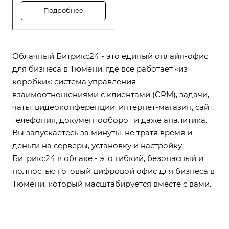
численностью
Подробнее
сотрудников (до 10000
пользователей), которым
требуется высокая
производительность,
надёжность и гибкость в
Облачный Битрикс24 - это единый онлайн-офис
управлении
для бизнеса в Тюмени, где всё работает «из
распределённой
коробки»: система управления
структурой.
взаимоотношениями с клиентами (CRM), задачи,
чаты, видеоконференции, интернет-магазин, сайт,
телефония, документооборот и даже аналитика.
Вы запускаетесь за минуты, не тратя время и
деньги на серверы, установку и настройку.
Битрикс24 в облаке - это гибкий, безопасный и
полностью готовый цифровой офис для бизнеса в
Тюмени, который масштабируется вместе с вами.