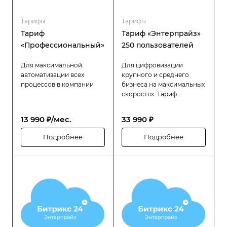
Тарифы
Тарифы
Тариф
Тариф «Энтерпрайз»
«Профессиональный»
250 пользователей
Для максимальной
Для цифровизации
автоматизации всех
крупного и среднего
процессов в компании
бизнеса на максимальных
скоростях. Тариф
«Битрикс24 Энтерпрайз»
разработан специально
13 990 ₽/мес.
33 990 ₽
для компаний с большой
численностью
Подробнее
Подробнее
сотрудников (до 250
человек), которым
требуется высокая
производительность,
надёжность и гибкость в
управлении
распределённой
структурой.