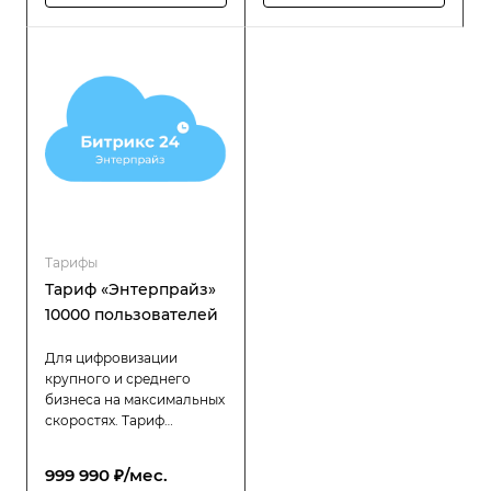
пользователей), которым
пользователей), которым
требуется высокая
требуется высокая
производительность,
производительность,
надёжность и гибкость в
надёжность и гибкость в
управлении
управлении
распределённой
распределённой
структурой.
структурой.
Тарифы
Тариф «Энтерпрайз»
10000 пользователей
Для цифровизации
крупного и среднего
бизнеса на максимальных
скоростях. Тариф
«Битрикс24 Энтерпрайз»
разработан специально
999 990 ₽/мес.
для компаний с большой