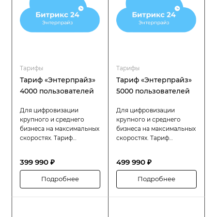
распределённой
распределённой
структурой.
структурой.
Тарифы
Тарифы
Тариф «Энтерпрайз»
Тариф «Энтерпрайз»
4000 пользователей
5000 пользователей
Для цифровизации
Для цифровизации
крупного и среднего
крупного и среднего
бизнеса на максимальных
бизнеса на максимальных
скоростях. Тариф
скоростях. Тариф
«Битрикс24 Энтерпрайз»
«Битрикс24 Энтерпрайз»
разработан специально
разработан специально
399 990 ₽
499 990 ₽
для компаний с большой
для компаний с большой
численностью
численностью
Подробнее
Подробнее
сотрудников (до 4000
сотрудников (до 5000
пользователей), которым
пользователей), которым
требуется высокая
требуется высокая
производительность,
производительность,