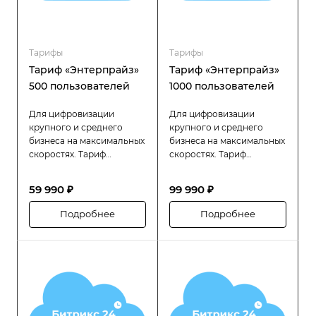
Тарифы
Тарифы
Тариф «Энтерпрайз»
Тариф «Энтерпрайз»
500 пользователей
1000 пользователей
Для цифровизации
Для цифровизации
крупного и среднего
крупного и среднего
бизнеса на максимальных
бизнеса на максимальных
скоростях. Тариф
скоростях. Тариф
«Битрикс24 Энтерпрайз»
«Битрикс24 Энтерпрайз»
разработан специально
разработан специально
59 990 ₽
99 990 ₽
для компаний с большой
для компаний с большой
численностью
численностью
Подробнее
Подробнее
сотрудников (до 500
сотрудников (до 1000
человек), которым
человек), которым
требуется высокая
требуется высокая
производительность,
производительность,
надёжность и гибкость в
надёжность и гибкость в
управлении
управлении
распределённой
распределённой
структурой.
структурой.