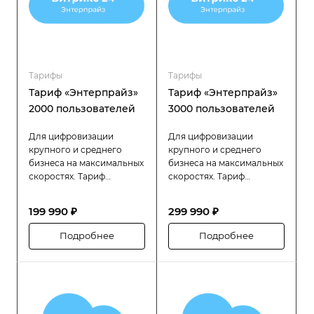
Тарифы
Тарифы
Тариф «Энтерпрайз»
Тариф «Энтерпрайз»
2000 пользователей
3000 пользователей
Для цифровизации
Для цифровизации
крупного и среднего
крупного и среднего
бизнеса на максимальных
бизнеса на максимальных
скоростях. Тариф
скоростях. Тариф
«Битрикс24 Энтерпрайз»
«Битрикс24 Энтерпрайз»
разработан специально
разработан специально
199 990 ₽
299 990 ₽
для компаний с большой
для компаний с большой
численностью
численностью
Подробнее
Подробнее
сотрудников (до 2000
сотрудников (до 3000
человек), которым
человек), которым
требуется высокая
требуется высокая
производительность,
производительность,
надёжность и гибкость в
надёжность и гибкость в
управлении
управлении