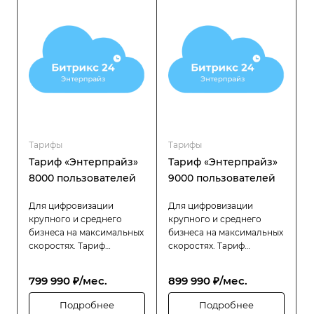
требуется высокая
требуется высокая
производительность,
производительность,
надёжность и гибкость в
надёжность и гибкость в
управлении
управлении
распределённой
распределённой
структурой.
структурой.
Тарифы
Тарифы
Тариф «Энтерпрайз»
Тариф «Энтерпрайз»
8000 пользователей
9000 пользователей
Для цифровизации
Для цифровизации
крупного и среднего
крупного и среднего
бизнеса на максимальных
бизнеса на максимальных
скоростях. Тариф
скоростях. Тариф
«Битрикс24 Энтерпрайз»
«Битрикс24 Энтерпрайз»
разработан специально
разработан специально
799 990 ₽/мес.
899 990 ₽/мес.
для компаний с большой
для компаний с большой
численностью
численностью
Подробнее
Подробнее
сотрудников (до 8000
сотрудников (до 9000